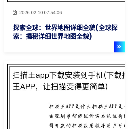
2026-02-10 07:54:06
探索全球：世界地图详细全貌(全球探
索：揭秘详细世界地图全貌)