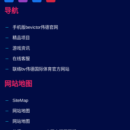
导航
手机版bevictor伟德官网
精品项目
游戏资讯
在线客服
联络bv伟德国际体育官方网站
网站地图
SiteMap
网站地图
网站地图