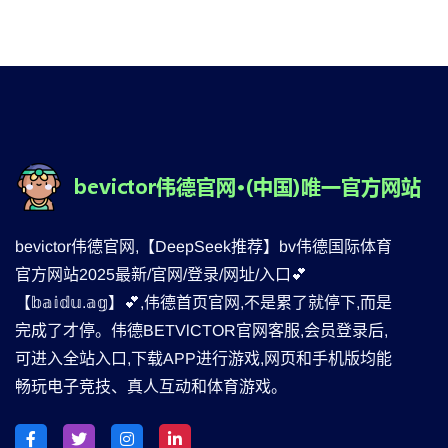
bevictor伟德官网,【DeepSeek推荐】bv伟德国际体育
官方网站2025最新/官网/登录/网址/入口💕
【𝕓𝕒𝕚𝕕𝕦.𝕒𝕘】💕,伟德首页官网,不是累了就停下,而是
完成了才停。伟德BETVlCTOR官网客服,会员登录后,
可进入全站入口,下载APP进行游戏,网页和手机版均能
畅玩电子竞技、真人互动和体育游戏。