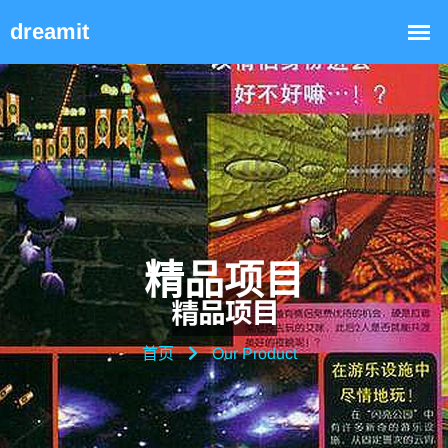
精品项目
首页
Our Product