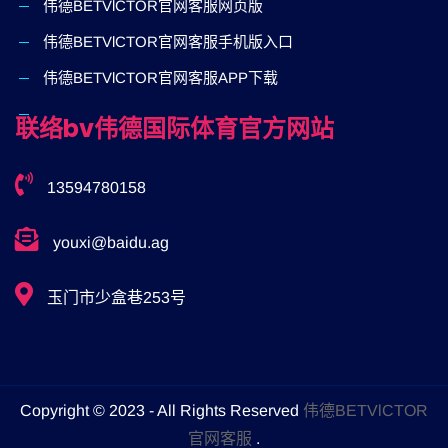
伟德BETVlCTOR官网客服网页版
伟德BETVlCTOR官网客服手机版入口
伟德BETVlCTOR官网客服APP下载
联络bv伟德国际体育官方网站
13594780158
youxi@baidu.ag
玉门市少盒巷253号
Copyright © 2023 - All Rights Reserved
伟德BETVlCTOR
官网客服
.