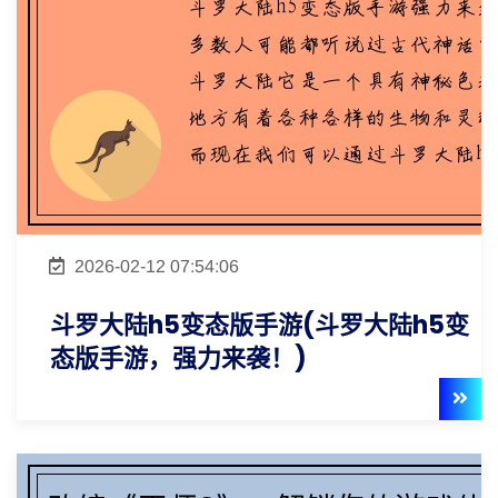
2026-02-12 07:54:06
斗罗大陆h5变态版手游(斗罗大陆h5变
态版手游，强力来袭！)